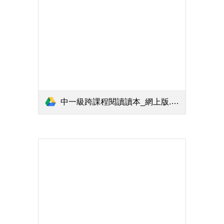
中一級跨課程閱讀讀本_網上版.pdf